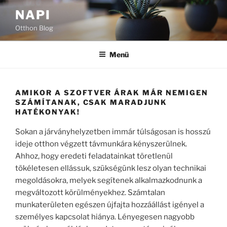
Tartalomhoz
NAPI
Otthon Blog
Menü
AMIKOR A SZOFTVER ÁRAK MÁR NEMIGEN
SZÁMÍTANAK, CSAK MARADJUNK
HATÉKONYAK!
Sokan a járványhelyzetben immár túlságosan is hosszú
ideje otthon végzett távmunkára kényszerülnek.
Ahhoz, hogy eredeti feladatainkat töretlenül
tökéletesen ellássuk, szükségünk lesz olyan technikai
megoldásokra, melyek segítenek alkalmazkodnunk a
megváltozott körülményekhez. Számtalan
munkaterületen egészen újfajta hozzáállást igényel a
személyes kapcsolat hiánya. Lényegesen nagyobb