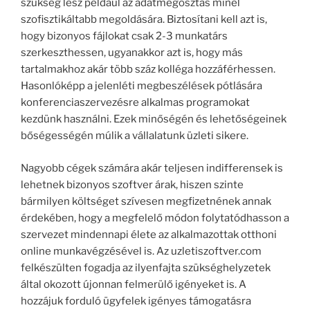
szükség lesz például az adatmegosztás minél
szofisztikáltabb megoldására. Biztosítani kell azt is,
hogy bizonyos fájlokat csak 2-3 munkatárs
szerkeszthessen, ugyanakkor azt is, hogy más
tartalmakhoz akár több száz kolléga hozzáférhessen.
Hasonlóképp a jelenléti megbeszélések pótlására
konferenciaszervezésre alkalmas programokat
kezdünk használni. Ezek minőségén és lehetőségeinek
bőségességén múlik a vállalatunk üzleti sikere.
Nagyobb cégek számára akár teljesen indifferensek is
lehetnek bizonyos szoftver árak, hiszen szinte
bármilyen költséget szívesen megfizetnének annak
érdekében, hogy a megfelelő módon folytatódhasson a
szervezet mindennapi élete az alkalmazottak otthoni
online munkavégzésével is. Az uzletiszoftver.com
felkészülten fogadja az ilyenfajta szükséghelyzetek
által okozott újonnan felmerülő igényeket is. A
hozzájuk forduló ügyfelek igényes támogatásra