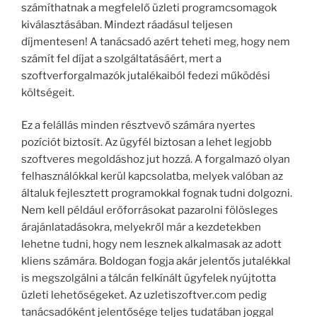
számíthatnak a megfelelő üzleti programcsomagok
kiválasztásában. Mindezt ráadásul teljesen
díjmentesen! A tanácsadó azért teheti meg, hogy nem
számít fel díjat a szolgáltatásáért, mert a
szoftverforgalmazók jutalékaiból fedezi működési
költségeit.
Ez a felállás minden résztvevő számára nyertes
pozíciót biztosít. Az ügyfél biztosan a lehet legjobb
szoftveres megoldáshoz jut hozzá. A forgalmazó olyan
felhasználókkal kerül kapcsolatba, melyek valóban az
általuk fejlesztett programokkal fognak tudni dolgozni.
Nem kell például erőforrásokat pazarolni fölösleges
árajánlatadásokra, melyekről már a kezdetekben
lehetne tudni, hogy nem lesznek alkalmasak az adott
kliens számára. Boldogan fogja akár jelentős jutalékkal
is megszolgálni a tálcán felkínált ügyfelek nyújtotta
üzleti lehetőségeket. Az uzletiszoftver.com pedig
tanácsadóként jelentősége teljes tudatában joggal