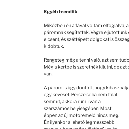
Egyéb teendők
Miközben én a fával voltam elfoglalva, 
páromnak segítettek. Végre eljutottunk o
elcsent, és széttépett dolgokat is össze
kidobtuk.
Rengeteg még a tenni való, azt sem tudo
Még a kertbe is szeretnék kijutni, de azt
van.
A párom is úgy döntött, hogy kihasználja
egy
keveset. Persze soha nem talál
semmit, akkora rumli van a
szerszámos helyiségében. Most
éppen az új motoremelő nincs meg.
Én ilyenkor a lehető legmesszebb