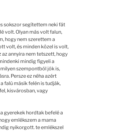
 sokszor segítettem neki fát
é volt. Olyan más volt falun,
m, hogy nem szerettem a
 volt, és minden közel is volt,
z az annyira nem tetszett, hogy
indenki mindig figyeli a
amilyen szempontból jók is,
sra. Persze ez néha azért
 a falú másik felén is tudják,
l fel, kisvárosban, vagy
 a gyerekek hordtak befelé a
s, hogy emlékszem a mama
ndig nyikorgott. te emlékszel