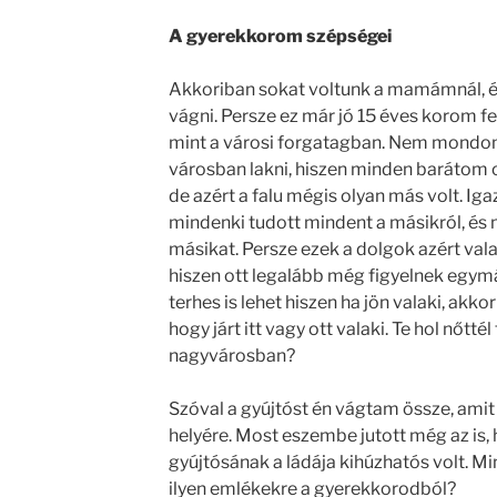
A gyerekkorom szépségei
Akkoriban sokat voltunk a mamámnál, és
vágni. Persze ez már jó 15 éves korom fel
mint a városi forgatagban. Nem mondo
városban lakni, hiszen minden barátom ott
de azért a falu mégis olyan más volt. Iga
mindenki tudott mindent a másikról, és m
másikat. Persze ezek a dolgok azért val
hiszen ott legalább még figyelnek egymá
terhes is lehet hiszen ha jön valaki, akkor
hogy járt itt vagy ott valaki. Te hol nőtté
nagyvárosban?
Szóval a gyújtóst én vágtam össze, amit
helyére. Most eszembe jutott még az i
gyújtósának a ládája kihúzhatós volt. Mi
ilyen emlékekre a gyerekkorodból?