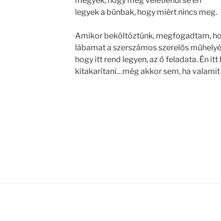
megyek, hogy még véletlenül se én
legyek a bűnbak, hogy miért nincs meg.
Amikor beköltöztünk, megfogadtam, ho
lábamat a szerszámos szerelős műhelyébe
hogy itt rend legyen, az ő feladata. Én i
kitakarítani…még akkor sem, ha valamit