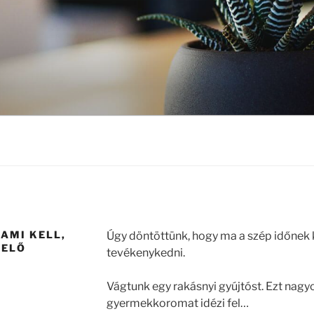
AMI KELL,
Úgy döntöttünk, hogy ma a szép időnek 
MELŐ
tevékenykedni.
Vágtunk egy rakásnyi gyújtóst. Ezt nagy
gyermekkoromat idézi fel…