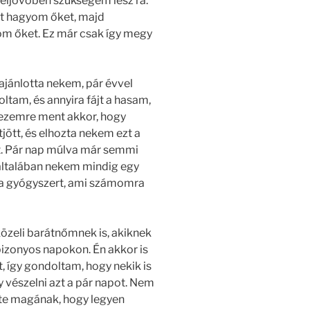
zeljövőben szükségem lesz rá.
tt hagyom őket, majd
om őket. Ez már csak így megy
jánlotta nekem, pár évvel
ltam, és annyira fájt a hasam,
hezemre ment akkor, hogy
ött, és elhozta nekem ezt a
at. Pár nap múlva már semmi
általában nekem mindig egy
a gyógyszert, ami számomra
özeli barátnőmnek is, akiknek
bizonyos napokon. Én akkor is
t, így gondoltam, hogy nekik is
y vészelni azt a pár napot. Nem
zte magának, hogy legyen