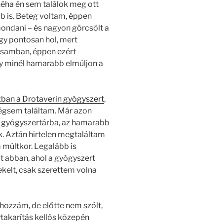
néha én sem találok meg ott
bb is. Beteg voltam, éppen
ndani – és nagyon görcsölt a
y pontosan hol, mert
asamban, éppen ezért
gy minél hamarabb elmúljon a
ban a Drotaverin gyógyszert
,
mégsem találtam. Már azon
 gyógyszertárba, az hamarabb
. Aztán hirtelen megtaláltam
m múltkor. Legalább is
t abban, ahol a gyógyszert
kelt, csak szerettem volna
 hozzám, de előtte nem szólt,
ytakarítás kellős közepén