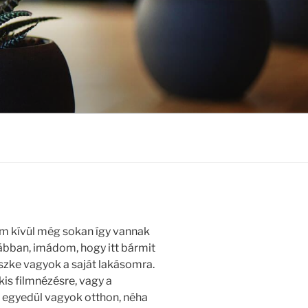
m kívül még sokan így vannak
bban, imádom, hogy itt bármit
zke vagyok a saját lakásomra.
is filmnézésre, vagy a
 egyedül vagyok otthon, néha