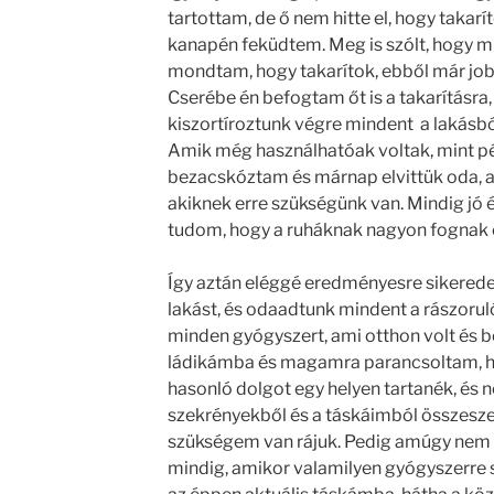
tartottam, de ő nem hitte el, hogy takarí
kanapén feküdtem. Meg is szólt, hogy mi
mondtam, hogy takarítok, ebből már job
Cserébe én befogtam őt is a takarításra, 
kiszortíroztunk végre mindent a lakásb
Amik még használhatóak voltak, mint pé
bezacskóztam és márnap elvittük oda, a
akiknek erre szükségünk van. Mindig jó é
tudom, hogy a ruháknak nagyon fognak ö
Így aztán eléggé eredményesre sikeredett
lakást, és odaadtunk mindent a rászoru
minden gyógyszert, ami otthon volt és 
ládikámba és magamra parancsoltam, ho
hasonló dolgot egy helyen tartanék, és 
szekrényekből és a táskáimból összesze
szükségem van rájuk. Pedig amúgy nem 
mindig, amikor valamilyen gyógyszerre