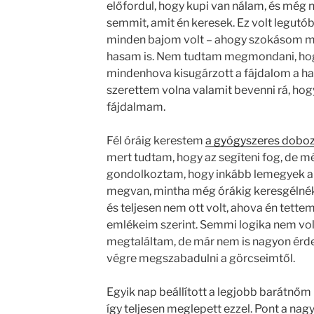
előfordul, hogy kupi van nálam, és még 
semmit, amit én keresek. Ez volt legutó
minden bajom volt – ahogy szokásom mo
hasam is. Nem tudtam megmondani, hog
mindenhova kisugárzott a fájdalom a h
szerettem volna valamit bevenni rá, ho
fájdalmam.
Fél óráig kerestem
a gyógyszeres doboz
mert tudtam, hogy az segíteni fog, de 
gondolkoztam, hogy inkább lemegyek a
megvan, mintha még órákig keresgélnék
és teljesen nem ott volt, ahova én tette
emlékeim szerint. Semmi logika nem vol
megtaláltam, de már nem is nagyon érde
végre megszabadulni a görcseimtől.
Egyik nap beállított a legjobb barátnőm
így teljesen meglepett ezzel. Pont a nag