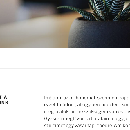
T A
Imádom az otthonomat, szerintem rajta
UNK
ezzel. Imádom, ahogy berendeztem korá
megtalálok, amire szükségem van és büs
Gyakran meghívom a barátaimat egy jó k
szüleimet egy vasárnapi ebédre. Amikor