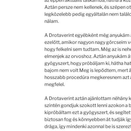
az éppen aktuális táskámba, hátha a kö
Aztán persze nem kellenek, és szépen o
legközelebb pedig egyáltalán nem talál
nálam.
A Drotaverint egyébként még anyukám a
ezelőtt, amikor nagyon nagy görcseim vo
hogy felkelni sem tudtam. Még az is ne
elmenjek az orvoshoz. Aztán anyukám átj
gyógyszert, hogy próbáljam ki, hátha h
bajom nem volt Meg is lepődtem, mert 
hosszabb procedúra megkeresnem azt 
megfelel.
A Drotaverint aztán ajánlottam néhány k
szintén gondjuk szokott lenni azokon a 
kipróbáltam ezt a gyógyszert, és segítet
biztosan fog és könnyebben át tudják íg
drága, így mindenki azonnal be is szere