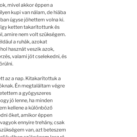
tok, mivel akkor éppen a
lyen kupi van nálam, de hiába
ban úgyse jöhettem volna ki.
így ketten takarítottunk és
ól, amire nem volt szükségem.
ldául a ruhák, azokat
hol hasznát veszik azok,
rzés, valami jót cselekedni, és
rülni.
 az a nap. Kitakarítottuk a
lóknak. Én megtaláltam végre
betettem a gyógyszeres
gy jó lenne, ha minden
nem kellene a különböző
dni őket, amikor éppen
vagyok ennyire trehány, csak
 szükségem van, azt beteszem