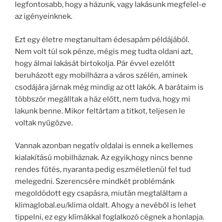
legfontosabb, hogy a házunk, vagy lakásunk megfelel-e
az igényeinknek.
Ezt egy életre megtanultam édesapám példájából.
Nem volt túl sok pénze, mégis meg tudta oldani azt,
hogy álmai lakását birtokolja. Pár évvel ezelőtt
beruházott egy mobilházra a város szélén, aminek
csodájára járnak még mindig az ott lakók. A barátaim is
többször megálltak a ház előtt, nem tudva, hogy mi
lakunk benne. Mikor feltártam a titkot, teljesen le
voltak nyűgözve.
Vannak azonban negatív oldalai is ennek a kellemes
kialakítású mobilháznak. Az egyik,hogy nincs benne
rendes fűtés, nyaranta pedig eszméletlenül fel tud
melegedni. Szerencsére mindkét problémánk
megoldódott egy csapásra, miután megtaláltam a
klimaglobal.eu/klima oldalt. Ahogy a nevéből is lehet
tippelni, ez egy klímákkal foglalkozó cégnek a honlapja.