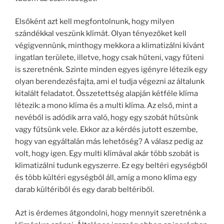
Elsőként azt kell megfontolnunk, hogy milyen
szándékkal veszünk klímát. Olyan tényezőket kell
végigvennünk, minthogy mekkora a klimatizálni kívánt
ingatlan területe, illetve, hogy csak hűteni, vagy fűteni
is szeretnénk. Szinte minden egyes igényre létezik egy
olyan berendezésfajta, ami el tudja végezni az általunk
kitalált feladatot. Összetettség alapján kétféle klíma
létezik: a mono klíma és a multi klíma. Az első, mint a
nevéből is adódik arra való, hogy egy szobát hűtsünk
vagy fűtsünk vele. Ekkor az a kérdés jutott eszembe,
hogy van egyáltalán más lehetőség? A válasz pedig az
volt, hogy igen. Egy multi klímával akár több szobát is
klimatizálni tudunk egyszerre. Ez egy beltéri egységből
és több kültéri egységből áll, amíg a mono klíma egy
darab kültériből és egy darab beltériből.
Azt is érdemes átgondolni, hogy mennyit szeretnénk a