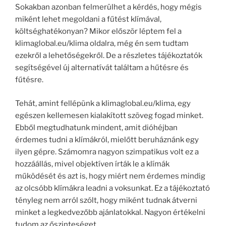
Sokakban azonban felmerülhet a kérdés, hogy mégis
miként lehet megoldani a fűtést klímával,
költséghatékonyan? Mikor először léptem fel a
klimaglobal.eu/klima oldalra, még én sem tudtam
ezekről a lehetőségekről. De a részletes tájékoztatók
segítségével új alternatívát találtam a hűtésre és
fűtésre.
Tehát, amint fellépünk a klimaglobal.eu/klima, egy
egészen kellemesen kialakított szöveg fogad minket.
Ebből megtudhatunk mindent, amit dióhéjban
érdemes tudni a klímákról, mielőtt beruháznánk egy
ilyen gépre. Számomra nagyon szimpatikus volt ez a
hozzáállás, mivel objektíven írták le a klímák
működését és azt is, hogy miért nem érdemes mindig
az olcsóbb klímákra leadni a voksunkat. Ez a tájékoztató
tényleg nem arról szólt, hogy miként tudnak átverni
minket a legkedvezőbb ajánlatokkal. Nagyon értékelni
tudom az őszinteséget.