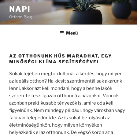
Tartalomhoz
NAPI
Otthon Blog
Menü
AZ OTTHONUNK HŰS MARADHAT, EGY
MINŐSÉGI KLÍMA SEGÍTSÉGÉVEL
Sokak fejében megfordult már a kérdés, hogy milyen
az ideális otthon? Ha kicsit szentimentálisak akarunk
lenni, akkor azt kell mondani, hogy a benne lakók
szeretete teszi igazán otthonná a házunkat. Vannak
azonban praktikusabb tényezők is, amire oda kell
figyelnünk. Nem mindegy például, hogy városban vagy
faluban telepedünk le. Az is sokat befolyásol az
életminőségünkön, hogy milyen környéken
helyezkedik el az otthonunk. De végső soron az a