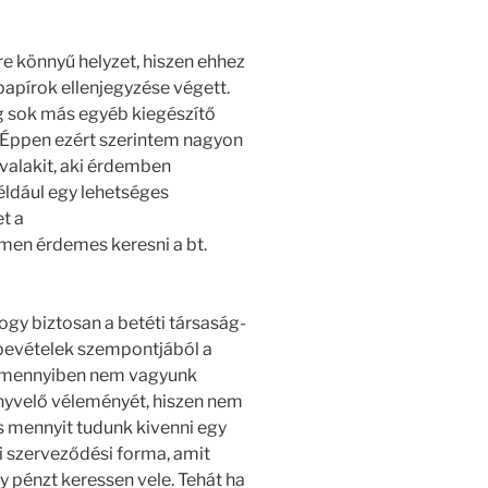
ire könnyű helyzet, hiszen ehhez
 papírok ellenjegyzése végett.
g sok más egyéb kiegészítő
n. Éppen ezért szerintem nagyon
svalakit, aki érdemben
éldául egy lehetséges
t a
men érdemes keresni a bt.
ogy biztosan a betéti társaság-
ó bevételek szempontjából a
Amennyiben nem vagyunk
nyvelő véleményét, hiszen nem
 mennyit tudunk kivenni egy
i szerveződési forma, amit
y pénzt keressen vele. Tehát ha