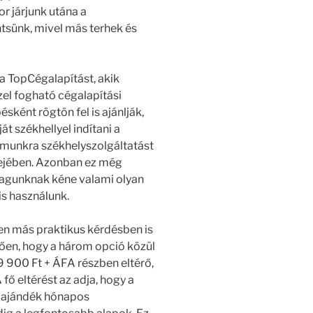
or járjunk utána a
tsünk, mivel más terhek és
a TopCégalapítást, akik
zel fogható cégalapítási
ésként rögtön fel is ajánlják,
t székhellyel indítani a
zámunkra székhelyszolgáltatást
fejében. Azonban ez még
magunknak kéne valami olyan
is használunk.
en más praktikus kérdésben is
gően, hogy a három opció közül
 900 Ft + ÁFA részben eltérő,
ő eltérést az adja, hogy a
 ajándék hónapos