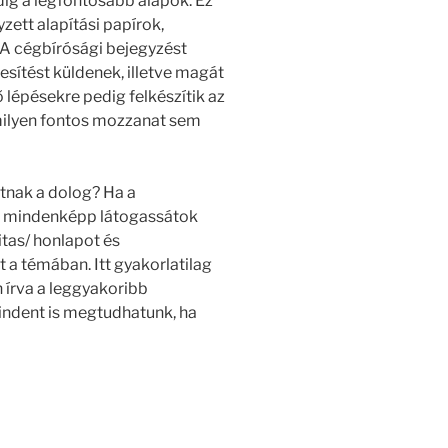
ig a legfontosabb alapok. Ez
zett alapítási papírok,
A cégbírósági bejegyzést
esítést küldenek, illetve magát
 lépésekre pedig felkészítik az
mmilyen fontos mozzanat sem
ltnak a dolog? Ha a
m mindenképp látogassátok
itas/ honlapot és
a témában. Itt gyakorlatilag
 írva a leggyakoribb
mindent is megtudhatunk, ha