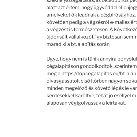
székhelyszolgáltatás, az olcsóbbhoz ped
alatt azt értem, hogy ügyvéddel ellenjegy
amelyeket ők leadnak a cégbírósághoz. 
követően pedig a végzésről e-mailes ért
a végzést is természetesen. A következő
újdonsült vállalkozót, így biztosan se
marad ki a bt. alapítás során.
Ugye, hogy nem is tűnik annyira bonyolu
cégalapításon gondolkodtok, szerinte
meg a https://topcegalapitas.eu/bt-alap
olvasgassatok első körben nagyon sokat 
minden megelőző és követő lépés le van
kérdésekkel karöltve, tehát jó eséllyel 
alaposan végigolvassuk a leírtakat.