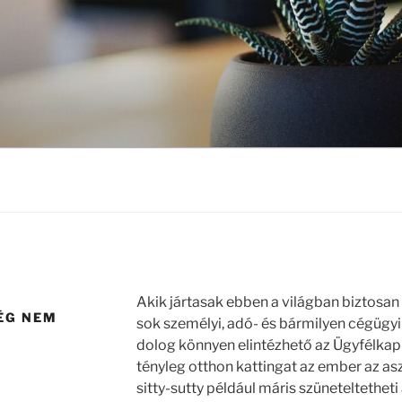
N
Akik jártasak ebben a világban biztosa
MÉG NEM
sok személyi, adó- és bármilyen cégügyi 
dolog könnyen elintézhető az Ügyfélkap
tényleg otthon kattingat az ember az asz
sitty-sutty például máris szüneteltetheti