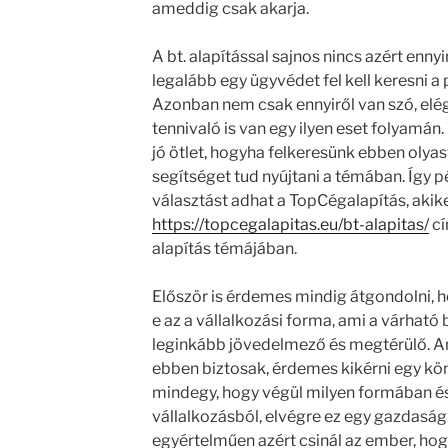
ameddig csak akarja.
A bt. alapítással sajnos nincs azért enny
legalább egy ügyvédet fel kell keresni a
Azonban nem csak ennyiről van szó, elé
tennivaló is van egy ilyen eset folyamá
jó ötlet, hogyha felkeresünk ebben olya
segítséget tud nyújtani a témában. Így p
választást adhat a TopCégalapítás, akike
https://topcegalapitas.eu/bt-alapitas/
cí
alapítás témájában.
Először is érdemes mindig átgondolni, h
e az a vállalkozási forma, ami a várhat
leginkább jövedelmező és megtérülő. 
ebben biztosak, érdemes kikérni egy kö
mindegy, hogy végül milyen formában és
vállalkozásból, elvégre ez egy gazdaság
egyértelműen azért csinál az ember, hog