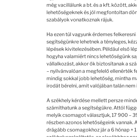
még vacillálunk a bt. és a kft. között, akk
lehetőségeknek és jól megfontoltan dön
szabályok vonatkoznak rájuk.
Ha ezen túl vagyunk érdemes felkeresni 
segítségünkre lehetnek a tényleges, kéz
lépések kivitelezésében. Például első lép
hogyha valamiért nincs lehetőségünk sajá
vállalkozást, akkor ők biztosítanak a s
– nyilvánvalóan a megfelelő ellenérték 
mindig sokkal jobb lehetőség, mintha 
irodát bérelni, amit valójában talán nem 
A székhely kérdése mellett persze mind
számíthatunk a segítségükre. Attól füg
melyik csomagot választjuk, 17 900 – 39
részben azonos lehetőségeink vannak. A f
drágább csomagokhoz jár a 6 hónap + 1