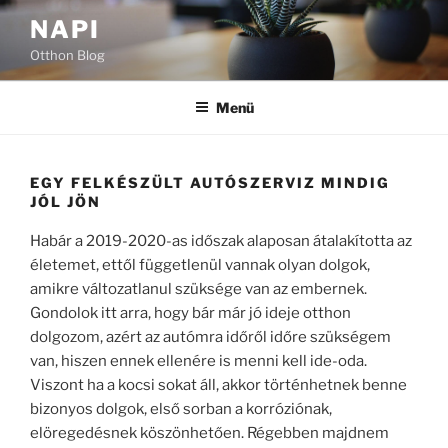
Tartalomhoz
NAPI
Otthon Blog
Menü
EGY FELKÉSZÜLT AUTÓSZERVIZ MINDIG
JÓL JÖN
Habár a 2019-2020-as időszak alaposan átalakította az
életemet, ettől függetlenül vannak olyan dolgok,
amikre változatlanul szüksége van az embernek.
Gondolok itt arra, hogy bár már jó ideje otthon
dolgozom, azért az autómra időről időre szükségem
van, hiszen ennek ellenére is menni kell ide-oda.
Viszont ha a kocsi sokat áll, akkor történhetnek benne
bizonyos dolgok, első sorban a korróziónak,
elöregedésnek köszönhetően. Régebben majdnem