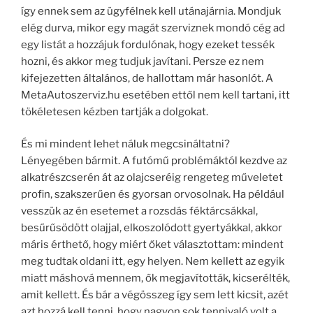
így ennek sem az ügyfélnek kell utánajárnia. Mondjuk
elég durva, mikor egy magát szerviznek mondó cég ad
egy listát a hozzájuk fordulónak, hogy ezeket tessék
hozni, és akkor meg tudjuk javítani. Persze ez nem
kifejezetten általános, de hallottam már hasonlót. A
MetaAutoszerviz.hu esetében ettől nem kell tartani, itt
tökéletesen kézben tartják a dolgokat.
És mi mindent lehet náluk megcsináltatni?
Lényegében bármit. A futómű problémáktól kezdve az
alkatrészcserén át az olajcseréig rengeteg műveletet
profin, szakszerűen és gyorsan orvosolnak. Ha például
vesszük az én esetemet a rozsdás féktárcsákkal,
besűrűsödött olajjal, elkoszolódott gyertyákkal, akkor
máris érthető, hogy miért őket választottam: mindent
meg tudtak oldani itt, egy helyen. Nem kellett az egyik
miatt máshová mennem, ők megjavították, kicserélték,
amit kellett. És bár a végösszeg így sem lett kicsit, azét
azt hozzá kell tenni, hogy nagyon sok tennivaló volt a