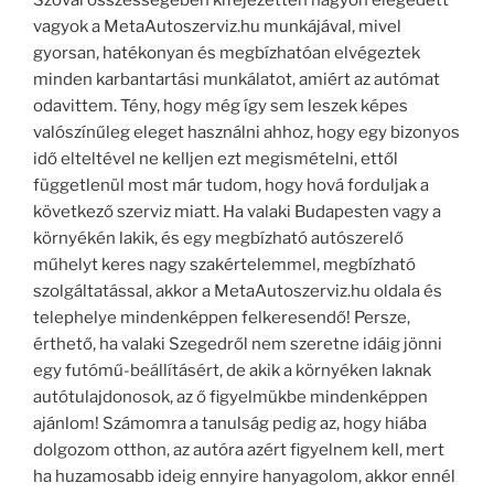
Szóval összességében kifejezetten nagyon elégedett
vagyok a MetaAutoszerviz.hu munkájával, mivel
gyorsan, hatékonyan és megbízhatóan elvégeztek
minden karbantartási munkálatot, amiért az autómat
odavittem. Tény, hogy még így sem leszek képes
valószínűleg eleget használni ahhoz, hogy egy bizonyos
idő elteltével ne kelljen ezt megismételni, ettől
függetlenül most már tudom, hogy hová forduljak a
következő szerviz miatt. Ha valaki Budapesten vagy a
környékén lakik, és egy megbízható autószerelő
műhelyt keres nagy szakértelemmel, megbízható
szolgáltatással, akkor a MetaAutoszerviz.hu oldala és
telephelye mindenképpen felkeresendő! Persze,
érthető, ha valaki Szegedről nem szeretne idáig jönni
egy futómű-beállításért, de akik a környéken laknak
autótulajdonosok, az ő figyelmükbe mindenképpen
ajánlom! Számomra a tanulság pedig az, hogy hiába
dolgozom otthon, az autóra azért figyelnem kell, mert
ha huzamosabb ideig ennyire hanyagolom, akkor ennél