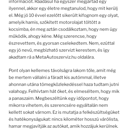
információt. Ráadásul ha egyszer megjártad egy
ilyennel, akkor egy életre megtanulod, hogy mit kerülj
el. Még jó 10 évvel ezelőtt sikerült kifognom egy olyat,
amelyik hamis, szőkített motorolajat töltött a
kocsimba, én meg aztán csodálkoztam, hogy nem úgy
működik, ahogy kéne. Még szerencse, hogy
észrevettem, és gyorsan cselekedtem. Nem, ezúttal
egy jó nevű, megbízható szervizt kerestem, és így
akadtam rá a MetaAutoszerviz.hu oldalára.
Pont olyan kellemes távolságra lakom tőle, amit még
be mertem vállalni a fáradt kis autómmal, illetve
ahonnan utána tömegközlekedéssel haza tudtam jutni
valahogy. Felhívtam hát őket, és elmeséltem, hogy mik
a panaszaim. Megbeszéltünk egy időpontot, hogy
mikorra vihetem, és szerencsére egyáltalán nem
kellett sokat várnom. Ez is mutatja a felkészültségüket
és hatékonyságukat: nincs kilométer hosszú várólista,
hamar megjavítják az autókat, amik hozzájuk kerülnek.