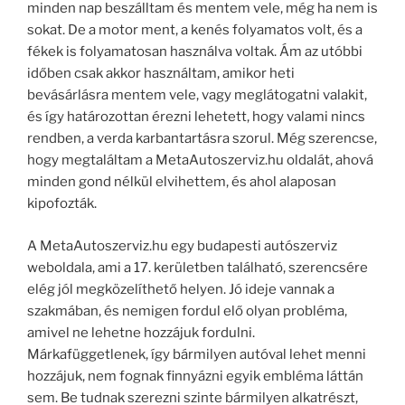
minden nap beszálltam és mentem vele, még ha nem is
sokat. De a motor ment, a kenés folyamatos volt, és a
fékek is folyamatosan használva voltak. Ám az utóbbi
időben csak akkor használtam, amikor heti
bevásárlásra mentem vele, vagy meglátogatni valakit,
és így határozottan érezni lehetett, hogy valami nincs
rendben, a verda karbantartásra szorul. Még szerencse,
hogy megtaláltam a MetaAutoszerviz.hu oldalát, ahová
minden gond nélkül elvihettem, és ahol alaposan
kipofozták.
A MetaAutoszerviz.hu egy budapesti autószerviz
weboldala, ami a 17. kerületben található, szerencsére
elég jól megközelíthető helyen. Jó ideje vannak a
szakmában, és nemigen fordul elő olyan probléma,
amivel ne lehetne hozzájuk fordulni.
Márkafüggetlenek, így bármilyen autóval lehet menni
hozzájuk, nem fognak finnyázni egyik embléma láttán
sem. Be tudnak szerezni szinte bármilyen alkatrészt,