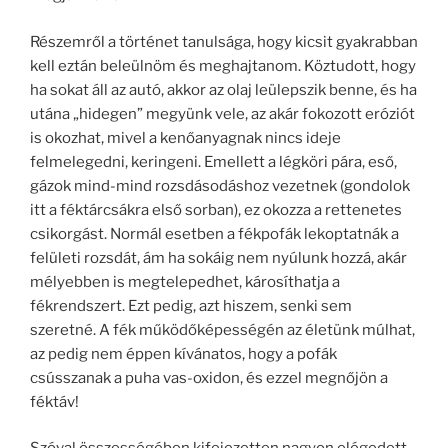
Részemről a történet tanulsága, hogy kicsit gyakrabban
kell eztán beleülnöm és meghajtanom. Köztudott, hogy
ha sokat áll az autó, akkor az olaj leülepszik benne, és ha
utána „hidegen” megyünk vele, az akár fokozott eróziót
is okozhat, mivel a kenőanyagnak nincs ideje
felmelegedni, keringeni. Emellett a légköri pára, eső,
gázok mind-mind rozsdásodáshoz vezetnek (gondolok
itt a féktárcsákra első sorban), ez okozza a rettenetes
csikorgást. Normál esetben a fékpofák lekoptatnák a
felületi rozsdát, ám ha sokáig nem nyúlunk hozzá, akár
mélyebben is megtelepedhet, károsíthatja a
fékrendszert. Ezt pedig, azt hiszem, senki sem
szeretné. A fék működőképességén az életünk múlhat,
az pedig nem éppen kívánatos, hogy a pofák
csússzanak a puha vas-oxidon, és ezzel megnőjön a
féktáv!