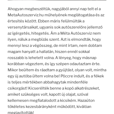
Ahogyan megbeszéltük, nagyjából annyi nap telt el a
MetaAutoszerviz.hu műhelyének meglátogatása és az
értesítés között. Ebben máris felülmúlták a
versenytársaikat, ugyanis sok autószerelőre jellemző
az ígérgetés, hitegetés. Ám a Méta Autószerviz nem
ilyen, náluk a megbízás szent. Azt is elmondták, hogy
mennyi lesz a végösszeg, de mint írtam, nem dobtam
magam hanyatt a hallatán, hiszen ennél sokkal
rosszabb is lehetett volna. A lényeg, hogy másnap
korábban végeztem, és így szépen odautaztam érte.
Mikor beültem és ráadtam a gyújtást, olyan volt, mintha
egy új autóba ültem volna be! Pöccre indult, és a fékek
is teljes mértékben abbahagytak mindenféle
csikorgást! Kicserélték benne a kopó alkatrészeket,
amiket szükséges volt, kapott új olajat, szóval
kellemesen megfiatalodott a kicsikém. Hazaúton
tökéletes kezesbárányként működött, kiválóan
megjavították!