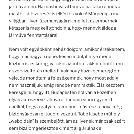
járművemen. Ha máshová vittem volna, talán ennek a
másfél-kétszeresét is elkérték volna! Márpedig a mai
világban, ilyen üzemanyagárak mellett az embernek
kétszer is meg kell gondolnia, hogy mennyit áldoz a
járműve fenntartására!
Nem volt egyébként nehéz dolgom: amikor érzékeltem,
hogy már nagyon nehézkesen indul, illetve menet
közben is csikorog, vacakol az autóm, akkor döntöttem
a szervizeltetés mellett. Valahogy hazakecmeregtem
vele, de mondtam a feleségemnek, hogy most addig
nem használjuk, amíg rendbe nem rakták. El is kezdtem
keresgélni, hogy itt, Budapesten hol van a közelben
olyan autószerviz, ahová el tudnám vinni egyrészt
anélkül, hogy a gatyám rámenne, másrészt ahová még
biztonságosan el tudom vezetni. Több kisebb műhely
„weboldala” is szembejött, ám az ilyenek már csak azért
sem bizalomgerjesztőek, mert alig árulnak el