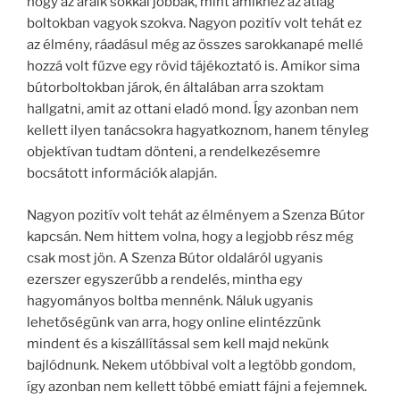
hogy az áraik sokkal jobbak, mint amikhez az átlag
boltokban vagyok szokva. Nagyon pozitív volt tehát ez
az élmény, ráadásul még az összes sarokkanapé mellé
hozzá volt fűzve egy rövid tájékoztató is. Amikor sima
bútorboltokban járok, én általában arra szoktam
hallgatni, amit az ottani eladó mond. Így azonban nem
kellett ilyen tanácsokra hagyatkoznom, hanem tényleg
objektívan tudtam dönteni, a rendelkezésemre
bocsátott információk alapján.
Nagyon pozitív volt tehát az élményem a Szenza Bútor
kapcsán. Nem hittem volna, hogy a legjobb rész még
csak most jön. A Szenza Bútor oldaláról ugyanis
ezerszer egyszerűbb a rendelés, mintha egy
hagyományos boltba mennénk. Náluk ugyanis
lehetőségünk van arra, hogy online elintézzünk
mindent és a kiszállítással sem kell majd nekünk
bajlódnunk. Nekem utóbbival volt a legtöbb gondom,
így azonban nem kellett többé emiatt fájni a fejemnek.