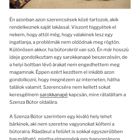
Én azonban azon szerencsések közé tartozok, akik
rendelkeznek saját lakással. Viszont higgyétek el
nekem, hogy attól még, hogy valakinek lesz egy
ingatlanja, a problémák nem oldódnak meg rögtön.
Különösen akkor, ha bútorokról van szó. Én már hosszú
ideje gondolkoztam egy sarokkanapé beszerzésén, de
a helyi boltban lévő árakat nem engedhettem meg
magamnak. Éppen ezért kezdtem el inkább azon
gondolkozni, hogy megnézem az interneten, hátha
találok valamit. Szerencsére nem kellett sokat
keresgélnem
sarokkanapé
kapcsán, mire rátaláltam a
Szenza Bútor oldalára.
A Szenza Bútor szerintem egy kiváló hely lehet
bárkinek, aki nem szeretne vagyonokat költeni a
bútoraira. Ráadásul a felület is sokkal egyszerűbben
használható, mintha elmennénk egy hagyományos