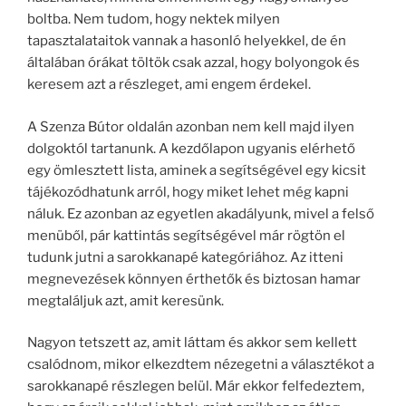
boltba. Nem tudom, hogy nektek milyen
tapasztalataitok vannak a hasonló helyekkel, de én
általában órákat töltök csak azzal, hogy bolyongok és
keresem azt a részleget, ami engem érdekel.
A Szenza Bútor oldalán azonban nem kell majd ilyen
dolgoktól tartanunk. A kezdőlapon ugyanis elérhető
egy ömlesztett lista, aminek a segítségével egy kicsit
tájékozódhatunk arról, hogy miket lehet még kapni
náluk. Ez azonban az egyetlen akadályunk, mivel a felső
menüből, pár kattintás segítségével már rögtön el
tudunk jutni a sarokkanapé kategóriához. Az itteni
megnevezések könnyen érthetők és biztosan hamar
megtaláljuk azt, amit keresünk.
Nagyon tetszett az, amit láttam és akkor sem kellett
csalódnom, mikor elkezdtem nézegetni a választékot a
sarokkanapé részlegen belül. Már ekkor felfedeztem,